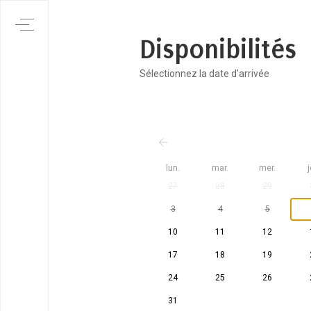
Disponibilités
Sélectionnez la date d'arrivée
lun.
mar.
mer.
j
27
28
29
3
4
5
10
11
12
17
18
19
24
25
26
31