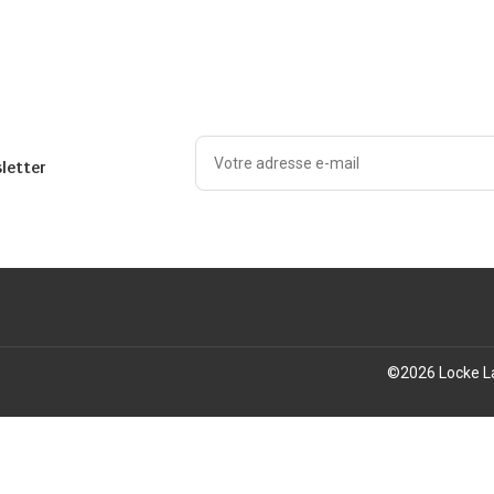
sletter
©
2026
Locke L