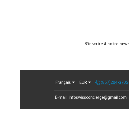
S'inscrire à notre new
Français
EUR
(857)204-3705
E-mail
:
infoswissconcierge@gmail.com