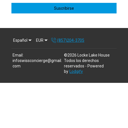
Suscribirse
Español
EUR
(857)204-3705
Email
:
©
2026
Locke Lake House
infoswissconcierge@gmail.
Todos los derechos
com
reservados
- Powered
by
Lodgify