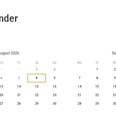
nder
ugust 2026
Se
Do
Fr
Sa
So
Mo
Di
M
30
31
1
2
1
2
6
7
8
9
7
8
9
13
14
15
16
14
15
1
20
21
22
23
21
22
2
27
28
29
30
28
29
3