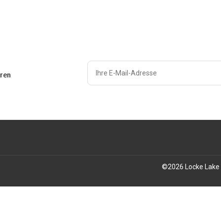
ren
©
2026
Locke Lake