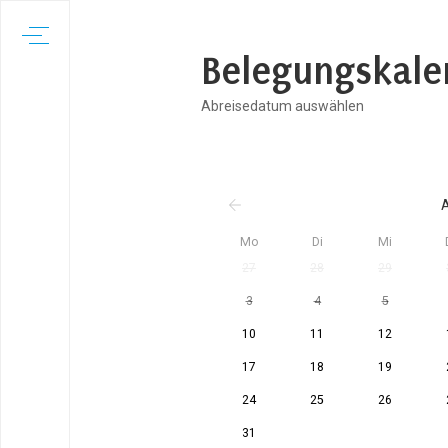
Belegungskale
Abreisedatum auswählen
A
Mo
Di
Mi
27
28
29
3
4
5
10
11
12
17
18
19
24
25
26
31