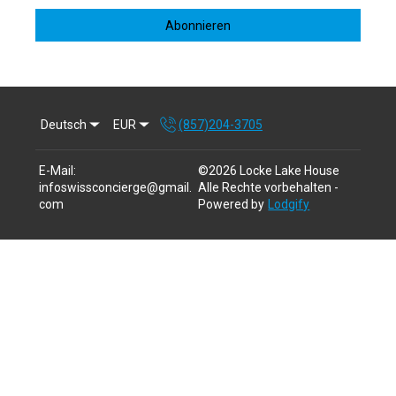
Abonnieren
Deutsch
EUR
(857)204-3705
E-Mail
:
©
2026
Locke Lake House
infoswissconcierge@gmail.
Alle Rechte vorbehalten
-
com
Powered by
Lodgify